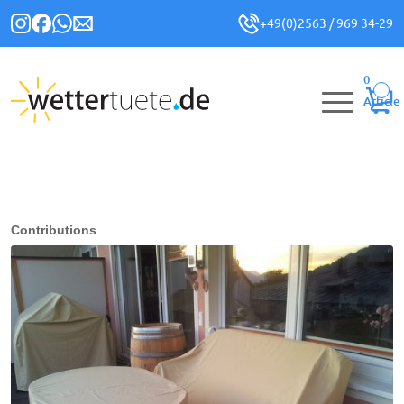
+49(0)2563 / 969 34-29
0
Article
Contributions