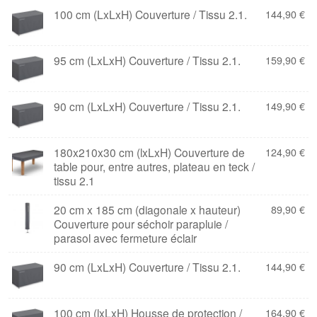
100 cm (LxLxH) Couverture / Tissu 2.1.
144,90
€
95 cm (LxLxH) Couverture / Tissu 2.1.
159,90
€
90 cm (LxLxH) Couverture / Tissu 2.1.
149,90
€
180x210x30 cm (lxLxH) Couverture de
124,90
€
table pour, entre autres, plateau en teck /
tissu 2.1
20 cm x 185 cm (diagonale x hauteur)
89,90
€
Couverture pour séchoir parapluie /
parasol avec fermeture éclair
90 cm (LxLxH) Couverture / Tissu 2.1.
144,90
€
100 cm (lxLxH) Housse de protection /
164,90
€