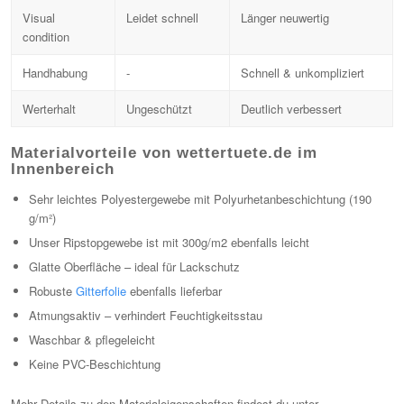
Visual
Leidet schnell
Länger neuwertig
condition
Handhabung
-
Schnell & unkompliziert
Werterhalt
Ungeschützt
Deutlich verbessert
Materialvorteile von wettertuete.de im
Innenbereich
Sehr leichtes Polyestergewebe mit Polyurhetanbeschichtung (190
g/m²)
Unser Ripstopgewebe ist mit 300g/m2 ebenfalls leicht
Glatte Oberfläche – ideal für Lackschutz
Robuste
Gitterfolie
ebenfalls lieferbar
Atmungsaktiv – verhindert Feuchtigkeitsstau
Waschbar & pflegeleicht
Keine PVC-Beschichtung
Mehr Details zu den Materialeigenschaften findest du unter