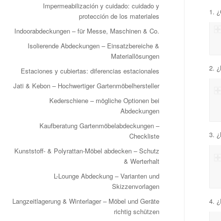
Impermeabilización y cuidado: cuidado y
1. 
protección de los materiales
Indoorabdeckungen – für Messe, Maschinen & Co.
Isolierende Abdeckungen – Einsatzbereiche &
Materiallösungen
2. 
Estaciones y cubiertas: diferencias estacionales
Jati & Kebon – Hochwertiger Gartenmöbelhersteller
Kederschiene – mögliche Optionen bei
Abdeckungen
Kaufberatung Gartenmöbelabdeckungen –
3. ¿
Checkliste
Kunststoff- & Polyrattan-Möbel abdecken – Schutz
& Werterhalt
L-Lounge Abdeckung – Varianten und
Skizzenvorlagen
Langzeitlagerung & Winterlager – Möbel und Geräte
4. ¿
richtig schützen