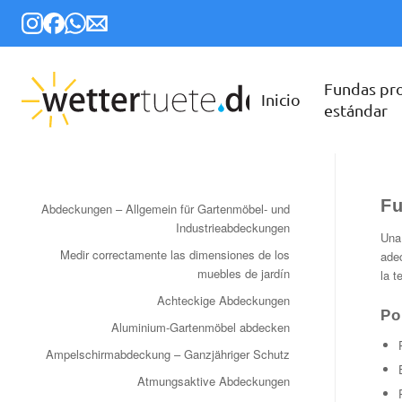
Fundas pr
Inicio
estándar
Fu
Abdeckungen – Allgemein für Gartenmöbel- und
Industrieabdeckungen
Un
Medir correctamente las dimensiones de los
ade
muebles de jardín
la t
Achteckige Abdeckungen
Po
Aluminium-Gartenmöbel abdecken
Ampelschirmabdeckung – Ganzjähriger Schutz
Atmungsaktive Abdeckungen