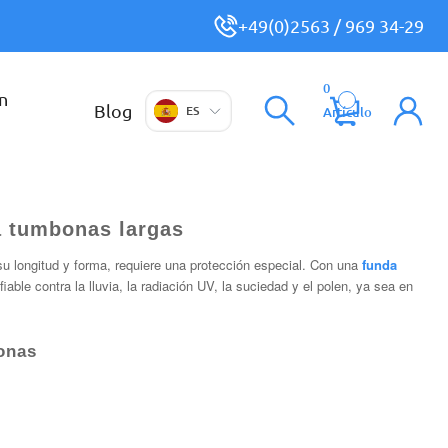
+49(0)2563 / 969 34-29
0
n
Blog
ES
Artículo
a tumbonas largas
u longitud y forma, requiere una protección especial. Con una
funda
able contra la lluvia, la radiación UV, la suciedad y el polen, ya sea en
onas