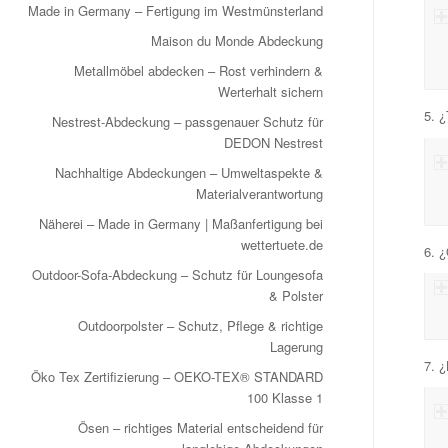
Made in Germany – Fertigung im Westmünsterland
Maison du Monde Abdeckung
Metallmöbel abdecken – Rost verhindern &
Werterhalt sichern
5. 
Nestrest-Abdeckung – passgenauer Schutz für
DEDON Nestrest
Nachhaltige Abdeckungen – Umweltaspekte &
Materialverantwortung
Näherei – Made in Germany | Maßanfertigung bei
wettertuete.de
6. ¿
Outdoor-Sofa-Abdeckung – Schutz für Loungesofa
& Polster
Outdoorpolster – Schutz, Pflege & richtige
Lagerung
7. ¿
Öko Tex Zertifizierung – OEKO-TEX® STANDARD
100 Klasse 1
Ösen – richtiges Material entscheidend für