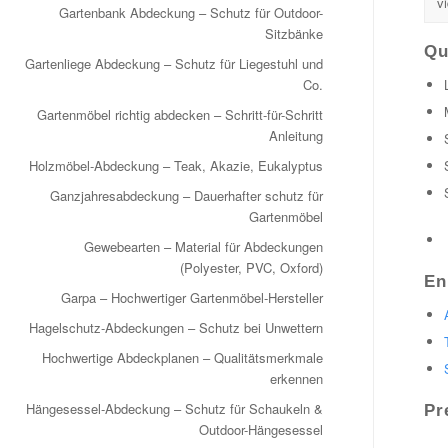
vi
Gartenbank Abdeckung – Schutz für Outdoor-
Sitzbänke
Qu
Gartenliege Abdeckung – Schutz für Liegestuhl und
Co.
Gartenmöbel richtig abdecken – Schritt-für-Schritt
Anleitung
Holzmöbel-Abdeckung – Teak, Akazie, Eukalyptus
Ganzjahresabdeckung – Dauerhafter schutz für
Gartenmöbel
Gewebearten – Material für Abdeckungen
(Polyester, PVC, Oxford)
En
Garpa – Hochwertiger Gartenmöbel-Hersteller
Hagelschutz-Abdeckungen – Schutz bei Unwettern
Hochwertige Abdeckplanen – Qualitätsmerkmale
erkennen
Hängesessel-Abdeckung – Schutz für Schaukeln &
Pr
Outdoor-Hängesessel