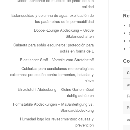
Dedon fabricante de muebles de jardín de alta
calidad
Estanqueidad y columna de agua: explicación de
Re
los parámetros de impermeabilidad
Doppel‑Lounge Abdeckung – Große
Sitzlandschaften
Cubierta para sofás esquineros: protección para
sofás en forma de L
Elastischer Stoff – Vorteile vom Stretchstoff
Co
Cubiertas para condiciones meteorológicas
C
extremas: protección contra tormentas, heladas y
nieve
p
Einzelstuhl-Abdeckung – Kleine Gartenmöbel
richtig schützen
R
Formstabile Abdeckungen – Maßanfertigung vs.
P
Standardabdeckung
Humedad bajo los revestimientos: causas y
e
prevención