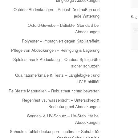
langlebige Abdeckungen
Outdoor-Abdeckungen – Robust für draußen und
jede Witterung
8. ¿
Oxford-Gewebe – Beliebter Standard bei
Abdeckungen
Polyester – imprägniert gegen Kapillareffekt
Pflege von Abdeckungen – Reinigung & Lagerung
Spieleschrank Abdeckung – Outdoor-Spielgeräte
sicher schützen
Qualitätsmerkmale & Tests – Langlebigkeit und
UV-Stabilität
Reißfeste Materialien – Robustheit richtig bewerten
Regenfest vs. wasserdicht – Unterschied &
Bedeutung bei Abdeckungen
Sonnen- & UV-Schutz – UV-Stabilität bei
Abdeckungen
Schaukelstuhlabdeckungen – optimaler Schutz für
Outdoor-Schaukelstühle