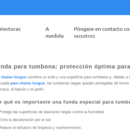
otectoras
A
Póngase en contacto co
medida
nosotros
nda para tumbona: protección óptima par
a
chaise longue
combina un sofá y una superficie para tumbarse y, debido a s
cuada
para chaise longue
, las tumbonas largas quedan protegidas de forma fi
erraza, el balcón o el jardín.
r qué es importante una funda especial para tumb
Protege las superficies de descanso largas contra la humedad.
Evita la decoloración por el sol.
Reduce el esfuerzo de limpieza y mantenimiento.