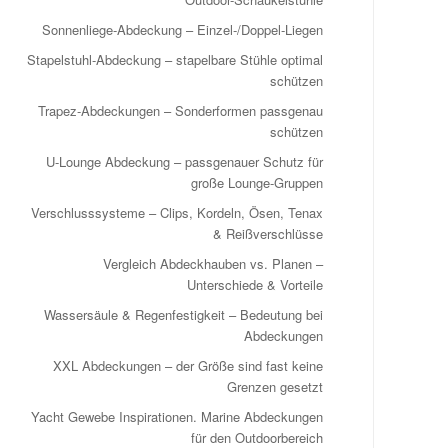
Sonnenliege‑Abdeckung – Einzel‑/Doppel‑Liegen
Stapelstuhl-Abdeckung – stapelbare Stühle optimal
schützen
Trapez-Abdeckungen – Sonderformen passgenau
schützen
U-Lounge Abdeckung – passgenauer Schutz für
große Lounge-Gruppen
Verschlusssysteme – Clips, Kordeln, Ösen, Tenax
& Reißverschlüsse
Vergleich Abdeckhauben vs. Planen –
Unterschiede & Vorteile
Wassersäule & Regenfestigkeit – Bedeutung bei
Abdeckungen
XXL Abdeckungen – der Größe sind fast keine
Grenzen gesetzt
Yacht Gewebe Inspirationen. Marine Abdeckungen
für den Outdoorbereich