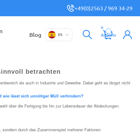
+49(0)2563 / 969 34-29
0
n
Blog
ES
Artículo
innvoll betrachten
enbereich als auch in Industrie und Gewerbe. Dabei geht es längst nicht
 wie lässt sich unnötiger Müll verhindern?
swahl über die Fertigung bis hin zur Lebensdauer der Abdeckungen.
al, sondern durch das Zusammenspiel mehrerer Faktoren: