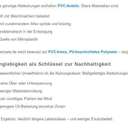
le günstige Abdeckungen enthalten
PVC-Anteile
. Diese Materialien sind:
oft mit Weichmachern belastet
mit zunehmendem Alter spröde und brüchig
problematisch in der Entsorgung
Quelle von Mikroplastik
tertuete.de setzt bewusst auf
PVC-freies, PU-beschichtetes Polyester
– lang
nglebigkeit als Schlüssel zur Nachhaltigkeit
wesentlicher Umweltfaktor ist die Nutzungsdauer. Maßgefertigte Abdeckungen 
keine Über- oder Unterspannung
weniger Materialermüdung
kein unnötiges Flattern bei Wind
geringere UV-Belastung einzelner Zonen
Ergebnis: deutlich längere Lebensdauer – und weniger Ersatzbedarf.