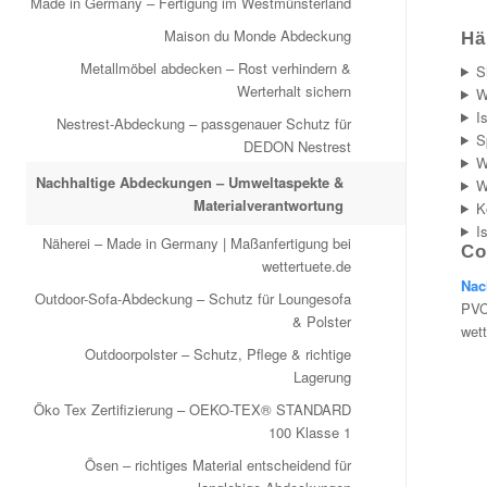
Made in Germany – Fertigung im Westmünsterland
Maison du Monde Abdeckung
Hä
Metallmöbel abdecken – Rost verhindern &
S
Werterhalt sichern
W
I
Nestrest-Abdeckung – passgenauer Schutz für
S
DEDON Nestrest
W
Nachhaltige Abdeckungen – Umweltaspekte &
W
Materialverantwortung
K
I
Näherei – Made in Germany | Maßanfertigung bei
Co
wettertuete.de
Nac
Outdoor-Sofa-Abdeckung – Schutz für Loungesofa
PVC
& Polster
wet
Outdoorpolster – Schutz, Pflege & richtige
Lagerung
Öko Tex Zertifizierung – OEKO-TEX® STANDARD
100 Klasse 1
Ösen – richtiges Material entscheidend für