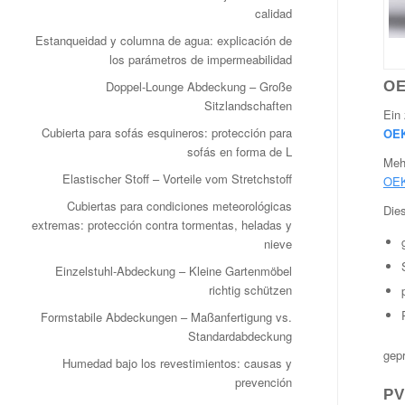
calidad
Estanqueidad y columna de agua: explicación de
los parámetros de impermeabilidad
OE
Doppel‑Lounge Abdeckung – Große
Sitzlandschaften
Ein 
Cubierta para sofás esquineros: protección para
OEK
sofás en forma de L
Mehr
Elastischer Stoff – Vorteile vom Stretchstoff
OEK
Cubiertas para condiciones meteorológicas
Dies
extremas: protección contra tormentas, heladas y
nieve
Einzelstuhl-Abdeckung – Kleine Gartenmöbel
richtig schützen
Formstabile Abdeckungen – Maßanfertigung vs.
Standardabdeckung
gepr
Humedad bajo los revestimientos: causas y
prevención
PV