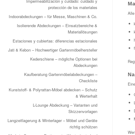
Impermeabilización y cuidado: cuidado y
Ma
protección de los materiales
Alle
Indoorabdeckungen – für Messe, Maschinen & Co.
Isolierende Abdeckungen – Einsatzbereiche &
Materiallösungen
Estaciones y cubiertas: diferencias estacionales
Jati & Kebon – Hochwertiger Gartenmöbelhersteller
Kederschiene – mögliche Optionen bei
Regi
Abdeckungen
Kaufberatung Gartenmöbelabdeckungen –
Na
Checkliste
Eine
Kunststoff- & Polyrattan-Möbel abdecken – Schutz
& Werterhalt
L-Lounge Abdeckung – Varianten und
Skizzenvorlagen
Langzeitlagerung & Winterlager – Möbel und Geräte
richtig schützen
Wer