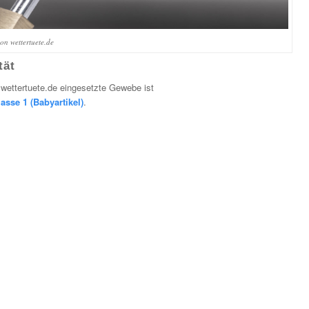
on wettertuete.de
tät
 wettertuete.de eingesetzte Gewebe ist
asse 1 (Babyartikel)
.