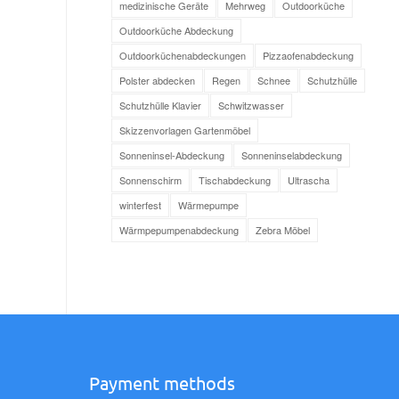
medizinische Geräte
Mehrweg
Outdoorküche
Outdoorküche Abdeckung
Outdoorküchenabdeckungen
Pizzaofenabdeckung
Polster abdecken
Regen
Schnee
Schutzhülle
Schutzhülle Klavier
Schwitzwasser
Skizzenvorlagen Gartenmöbel
Sonneninsel-Abdeckung
Sonneninselabdeckung
Sonnenschirm
Tischabdeckung
Ultrascha
winterfest
Wärmepumpe
Wärmpepumpenabdeckung
Zebra Möbel
Payment methods