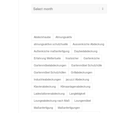
Abdeckhaube
Atmungsaktiv
atmungsaktive schutzhuelle
Aussenküche Abdeckung
Außenküche maßanfertigung
Daybedabdeckung
Erfahrung Wettertuete
frostsicher
Gartenküche
Gartenmöbelabdeckungen
Gartenmöbel Schutzhülle
Gartenmöbel Schutzhüllen
Grillabdeckungen
Industrieabdeckungen
jacuzzi Abdeckung
Klavierabdeckung
Klimaanlagenabdeckung
Ladestationenabdeckung
Langlebigkeit
Loungeabdeckung nach Maß
Loungemöbel
Maßanfertigung
Maßanfertigungen