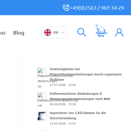
+49(0)2563 / 969 34-29
0
 us
Blog
EN
Article
Undichtigkeiten bei
Polyurethanbeschichtungen durch organische
Einflüsse
27.07.2026 - 13:50
Kaffeemaschinen Abdeckungen &
Wasserspenderabdeckungen nach Maß
08.06.2026 - 15:36
Importieren von CAD-Dateien für die
Schnitterstellung
19.05.2026 - 14:57