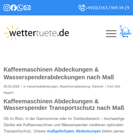
+49(0)2563 / 969 34-29
0
Article
Kaffeemaschinen Abdeckungen &
Wasserspenderabdeckungen nach Maß
/
/
08.06.2026
in
Industrieabdeckungen
,
Maschinenabdeckung
,
Näherei
from
Dirk
Kippert
Kaffeemaschinen Abdeckungen &
Wasserspender Transportschutz nach Maß
Ob im Büro, in der Gastronomie oder im Outdoorbereich – hochwertige
Geräte wie Kaffeemaschinen und Wasserspender verdienen optimalen
Transportschutz. Unsere
maßgefertigten Abdeckungen
bieten genau