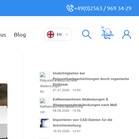
+49(0)2563 / 969 34-29
0
 us
Blog
EN
Article
Undichtigkeiten bei
Polyurethanbeschichtungen durch organische
Einflüsse
27.07.2026 - 13:50
Kaffeemaschinen Abdeckungen &
Wasserspenderabdeckungen nach Maß
08.06.2026 - 15:36
Importieren von CAD-Dateien für die
Schnitterstellung
19.05.2026 - 14:57