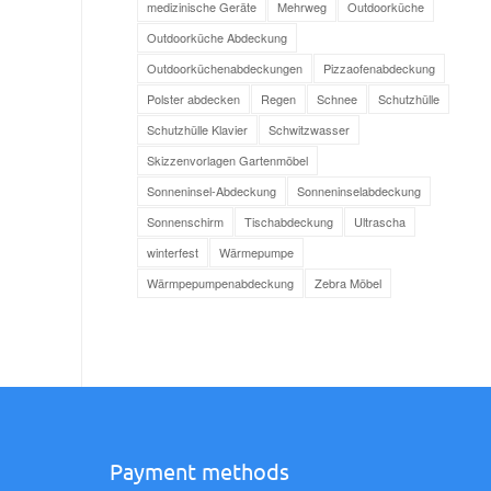
medizinische Geräte
Mehrweg
Outdoorküche
Outdoorküche Abdeckung
Outdoorküchenabdeckungen
Pizzaofenabdeckung
Polster abdecken
Regen
Schnee
Schutzhülle
Schutzhülle Klavier
Schwitzwasser
Skizzenvorlagen Gartenmöbel
Sonneninsel-Abdeckung
Sonneninselabdeckung
Sonnenschirm
Tischabdeckung
Ultrascha
winterfest
Wärmepumpe
Wärmpepumpenabdeckung
Zebra Möbel
Payment methods