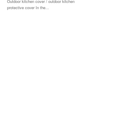
Outdoor kitchen cover / outdoor kitchen
protective cover In the...