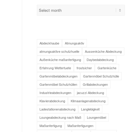
Abdeckhaube
Atmungsaktiv
atmungsaktive schutzhuelle
Aussenküche Abdeckung
Außenküche maßanfertigung
Daybedabdeckung
Erfahrung Wettertuete
frostsicher
Gartenküche
Gartenmöbelabdeckungen
Gartenmöbel Schutzhülle
Gartenmöbel Schutzhüllen
Grillabdeckungen
Industrieabdeckungen
jacuzzi Abdeckung
Klavierabdeckung
Klimaanlagenabdeckung
Ladestationenabdeckung
Langlebigkeit
Loungeabdeckung nach Maß
Loungemöbel
Maßanfertigung
Maßanfertigungen